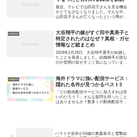
最近、テレビで山田花子さんを見る機会
がとても少なくなりました。そんな中、
山田花子さんが亡くなったという噂があ
ります。この記事では、その噂の真相を
探ってみます。現在亡くなった説の意外
な真相とは？「山田花子」と検索する
大谷翔平の嫁がすぐ田中真美子と
entame
と、「現在亡くなった」とい...
特定されたのはなぜ？真相・ガセ
情報など総まとめ
2024年2月29日、大谷翔平選手が結婚し
たことを発表しました。結婚相手が誰な
のか世間の皆がすごく気になっていまし
たよね。最初は大谷選手が結婚相手のこ
とを公表していなかったので、いろいろ
なうわさが飛び交っていました。しか
海外ドラマに強い配信サービス：
entame
し、3月15日の深夜...
隠れた名作が見つかるベスト3
「どの動画配信サービスに加入すれば良
いのだろう？」そんな疑問を持ったこと
はありませんか？数多くの動画配信サー
ビスが乱立する現代において、自分に合
ったサービスを選ぶのは至難の業です。
特に海外ドラマを楽しみたい方にとっ
て、各サービスの特色や独占...
ハライチ岩井が19歳の奥森皐月と電撃結