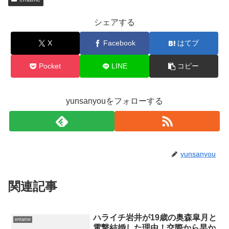
シェアする
X
Facebook
はてブ
Pocket
LINE
コピー
yunsanyouをフォローする
yunsanyou
関連記事
ハライチ岩井が19歳の奥森皐月と
entame
電撃結婚した理由！交際から早か