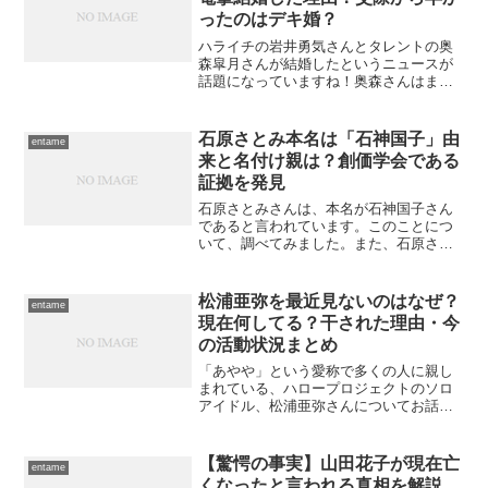
ったのはデキ婚？
ハライチの岩井勇気さんとタレントの奥
森皐月さんが結婚したというニュースが
話題になっていますね！奥森さんはまだ
19歳で、岩井さんとは18歳も年の差があ
るそうです。このような電撃結婚がなぜ
行われたのでしょうか？さっそく本記事
石原さとみ本名は「石神国子」由
entame
で解説していこうと思...
来と名付け親は？創価学会である
証拠を発見
石原さとみさんは、本名が石神国子さん
であると言われています。このことにつ
いて、調べてみました。また、石原さん
が創価学会のメンバーであるという噂も
ありますが、これについても本記事で掘
り下げていきましょう。・【才女！】芦
松浦亜弥を最近見ないのはなぜ？
entame
田愛菜の両親の学歴・職業...
現在何してる？干された理由・今
の活動状況まとめ
「あやや」という愛称で多くの人に親し
まれている、ハロープロジェクトのソロ
アイドル、松浦亜弥さんについてお話し
しましょう。今では珍しくなってきた女
性ソロアイドルのジャンルで、松浦亜弥
さんは大成功を収めたアイドルとして知
【驚愕の事実】山田花子が現在亡
entame
られています。彼女のブレ...
くなったと言われる真相を解説