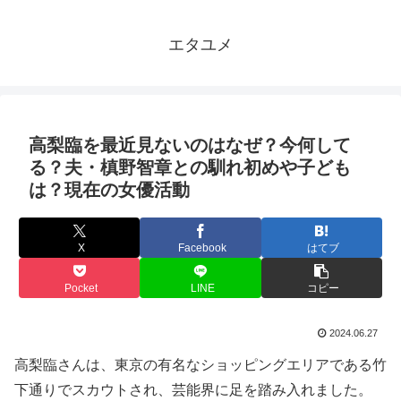
エタユメ
高梨臨を最近見ないのはなぜ？今何して
る？夫・槙野智章との馴れ初めや子ども
は？現在の女優活動
X
Facebook
はてブ
Pocket
LINE
コピー
2024.06.27
高梨臨さんは、東京の有名なショッピングエリアである竹
下通りでスカウトされ、芸能界に足を踏み入れました。