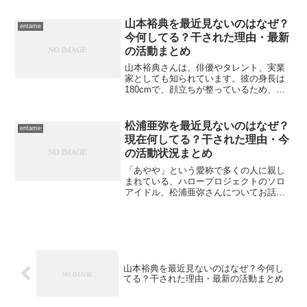
かという原因についても探ってみまし
た。2024年現在の身長は150cm以下か芦
山本裕典を最近見ないのはなぜ？
entame
田愛菜さん...
今何してる？干された理由・最新
の活動まとめ
山本裕典さんは、俳優やタレント、実業
家としても知られています。彼の身長は
180cmで、顔立ちが整っているため、
「イケメン俳優」として多くの人に注目
されていました。最近では山本裕典さん
をあまり見かけなくなり、「彼は今何を
松浦亜弥を最近見ないのはなぜ？
entame
しているのだろう？」と...
現在何してる？干された理由・今
の活動状況まとめ
「あやや」という愛称で多くの人に親し
まれている、ハロープロジェクトのソロ
アイドル、松浦亜弥さんについてお話し
しましょう。今では珍しくなってきた女
性ソロアイドルのジャンルで、松浦亜弥
さんは大成功を収めたアイドルとして知
られています。彼女のブレ...
山本裕典を最近見ないのはなぜ？今何し
てる？干された理由・最新の活動まとめ