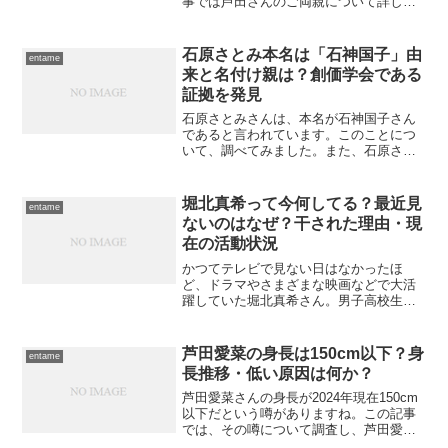
事では芦田さんのご両親について詳しく
調べてみました。さらに、芦田さんの親
戚にもすごい方がいるという噂がありま
すので、その話も一緒にお伝えしましょ
石原さとみ本名は「石神国子」由
entame
う。両親の学歴・職業が発...
来と名付け親は？創価学会である
証拠を発見
石原さとみさんは、本名が石神国子さん
であると言われています。このことにつ
いて、調べてみました。また、石原さん
が創価学会のメンバーであるという噂も
ありますが、これについても本記事で掘
り下げていきましょう。・【才女！】芦
堀北真希って今何してる？最近見
entame
田愛菜の両親の学歴・職業...
ないのはなぜ？干された理由・現
在の活動状況
かつてテレビで見ない日はなかったほ
ど、ドラマやさまざまな映画などで大活
躍していた堀北真希さん。男子高校生や
クールな刑事、平凡な女子高生といった
様々な役を演じた女優さんで、多くの人
を魅了していましたよね。しかし、2017
芦田愛菜の身長は150cm以下？身
entame
年に芸能界を引退したこ...
長推移・低い原因は何か？
芦田愛菜さんの身長が2024年現在150cm
以下だという噂がありますね。この記事
では、その噂について調査し、芦田愛菜
さんの身長の推移や、なぜ身長が低いの