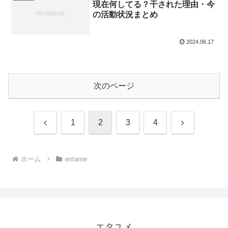
現在何してる？干された理由・今
の活動状況まとめ
2024.06.17
次のページ
前
次
1
2
3
4
へ
へ
ホーム
entame
エタユメ